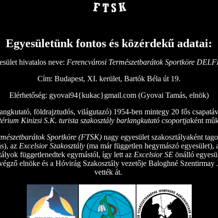
Egyesületünk fontos és közérdekű adatai:
sület hivatalos neve:
Ferencvárosi Természetbarátok Sportköre DELF
Cím: Budapest, XI. kerület, Bartók Béla út 19.
Elérhetőség: gyovai94{kukac}gmail.com (Gyovai Tamás, elnök)
angkutató, földrajztudós, világutazó) 1954-ben mintegy 20 fős csapatáva
térium Kinizsi S.K. turista szakosztály barlangkutató csoportja
ként mûk
rmészetbarátok Sportköre (FTSK)
nagy egyesület szakosztályaként tago
ás), az
Excelsior Szakosztály
(ma már független hegymászó egyesület),
ályok függetlenedtek egymástól, így lett az
Excelsior SE
önálló egyesül
ző elnöke és a Hóvirág Szakosztály vezetője Baloghné Szentirmay Judi
vették át.