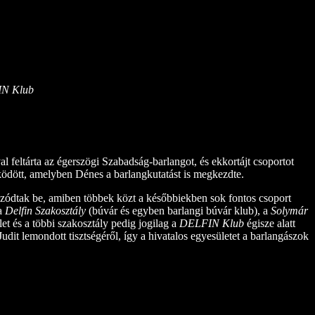
IN Klub
l feltárta az égerszögi Szabadság-barlangot, és ekkortájt csoportot
ödött, amelyben Dénes a barlangkutatást is megkezdte.
zódtak be, amiben többek közt a későbbiekben sok fontos csoport
 a
Delfin Szakosztály
(búvár és egyben barlangi búvár klub), a
Solymár
et és a többi szakosztály pedig jogilag a
DELFIN Klub
égisze alatt
t lemondott tisztségéről, így a hivatalos egyesületet a barlangászok