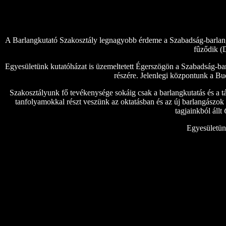
A Barlangkutató Szakosztály legnagyobb érdeme a Szabadság-barlangba
fûződik (
Egyesületünk kutatóházat is üzemeltetett Égerszögön a Szabadság-bar
részére. Jelenlegi központunk a Bu
Szakosztályunk fő tevékenysége sokáig csak a barlangkutatás és a tár
tanfolyamokkal részt veszünk az oktatásban és az új barlangászok 
tagjainkból állt
Egyesületünk