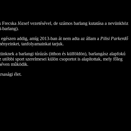
s Frecska József vezetésével, de számos barlang kutatása a nevünkhöz
-barlang).
e egészen addig, amíg 2013-ban át nem adta az állam a
Pilisi Parkerdő
ményeinket, tanfolyamainkat tarjuk.
tünknek a barlangi túrázás (itthon és külföldön), barlangász alapfokú
tóbbi sport szerelmesei külön csoportot is alapítottak, mely főleg
éven mûködik.
rsasági élet.