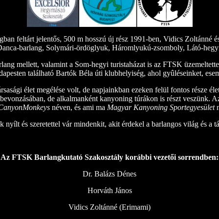
n feltárt jelentős, 500 m hosszú új rész 1991-ben, Vidics Zoltánné é
Danca-barlang, Solymári-ördöglyuk, Háromlyukú-zsomboly, Látó-hegyi
lang mellett, valamint a Som-hegyi turistaházat is az FTSK üzemeltett
dapesten található Bartók Béla úti klubhelyiség, ahol gyûléseinket, ese
sasági élet megélése volt, de napjainkban ezeken felül fontos része éle
bevonzásában, de alkalmanként kanyoning túrákon is részt veszünk. Az u
CanyonMonkeys
néven, és ami ma
Magyar Kanyoning Sportegyesület
n
 nyílt és szeretettel vár mindenkit, akit érdekel a barlangos világ és a tá
Az FTSK Barlangkutató Szakosztály korábbi vezetői sorrendben:
Dr. Balázs Dénes
Horváth János
Vidics Zoltánné (Erimami)