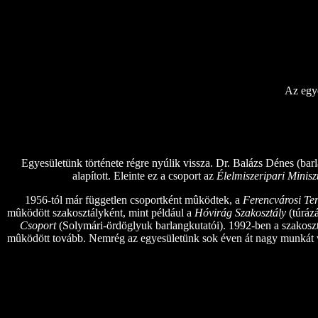
Az egye
Egyesületünk története régre nyúlik vissza. Dr. Balázs Dénes (barl
alapított. Eleinte ez a csoport az
Élelmiszeripari Minisz
1956-tól már független csoportként mûködtek, a
Ferencvárosi Te
mûködött szakosztályként, mint például a
Hóvirág Szakosztály
(túráz
Csoport
(Solymári-ördöglyuk barlangkutatói). 1992-ben a szakoszt
mûködött tovább. Nemrég az egyesületünk sok éven át nagy munkát vég