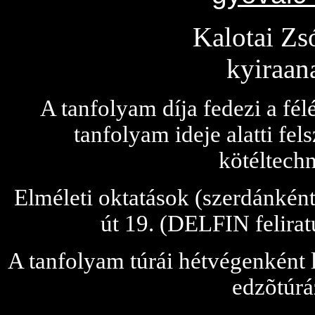
Kalotai Zs
kyiraa
A tanfolyam díja fedezi a félé
tanfolyam ideje alatti fels
kötéltechn
Elméleti oktatások (szerdánként
út 19. (DELFIN felirat
A tanfolyam túrái hétvégenként 
edzõtúrá