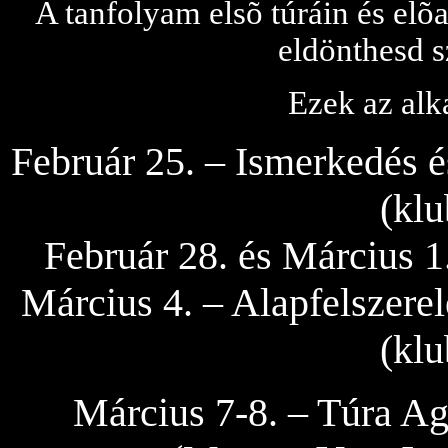
A tanfolyam elsõ túráin és elõ
eldönthesd s
Ezek az alk
Február 25. – Ismerkedés é
(klu
Február 28. és Március 1
Március 4. – Alapfelszerel
(klu
Március 7-8. – Túra Ag