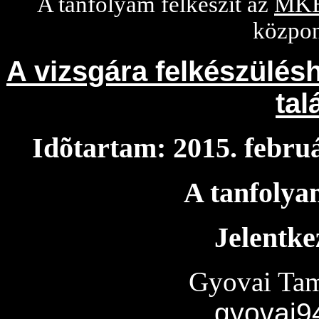
A tanfolyam felkészít az
MKB
közpon
A vizsgára felkészülésh
tal
Idõtartam: 2015. február
A tanfolyam
Jelentke
Gyovai Tam
gyovai9