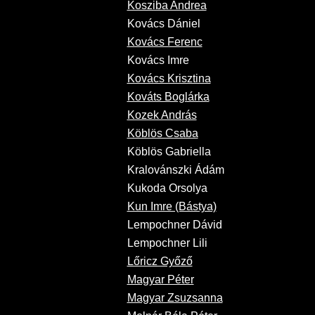
Kosziba Andrea
Kovács Dániel
Kovács Ferenc
Kovács Imre
Kovács Krisztina
Kováts Boglárka
Kozek András
Köblös Csaba
Köblös Gabriella
Kralovánszki Ádám
Kukoda Orsolya
Kun Imre (Bástya)
Lempochner Dávid
Lempochner Lili
Lőricz Győző
Magyar Péter
Magyar Zsuzsanna