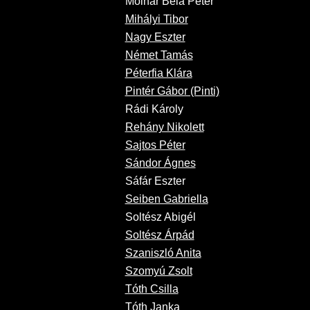
Molnár Béla Péter
Mihályi Tibor
Nagy Eszter
Német Tamás
Péterfia Klára
Pintér Gábor (Pinti)
Rádi Károly
Rehány Nikolett
Sajtos Péter
Sándor Ágnes
Sáfár Eszter
Seiben Gabriella
Soltész Abigél
Soltész Árpád
Szaniszló Anita
Szomyú Zsolt
Tóth Csilla
Tóth Janka