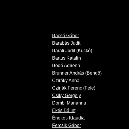
Bacsó Gábor
Barabás Judit
Barati Judit (Kuckó)
Bartus Katalin
Bodó Adrienn
Brunner András (Bendő)
Cziráky Anna
Czirják Ferenc (Fefe)
Csiky Gergely
Dombi Marianna
Ekés Bálint
Énekes Klaudia
Fercsik Gábor